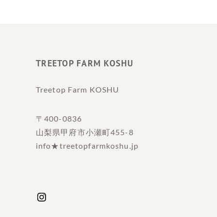
TREETOP FARM KOSHU
Treetop Farm KOSHU
〒400-0836
山梨県甲府市小瀬町455-8
info★treetopfarmkoshu.jp