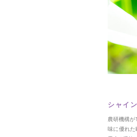
シャイ
農研機構が
味に優れた