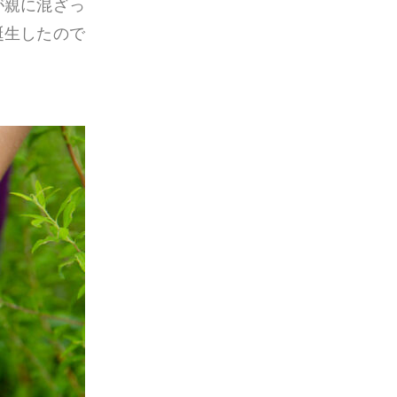
が親に混ざっ
誕生したので