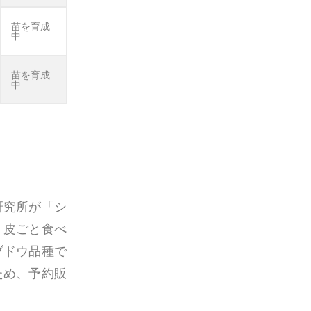
苗を育成
中
苗を育成
中
研究所が
「シ
、皮ごと食べ
ブドウ品種で
ため、予約販