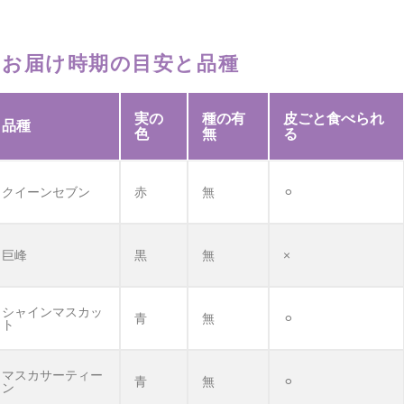
のお届け時期の目安と品種
実の
種の有
皮ごと食べられ
品種
色
無
る
クイーンセブン
赤
無
⚪︎
巨峰
黒
無
×
シャインマスカッ
青
無
⚪︎
ト
マスカサーティー
青
無
⚪︎
ン