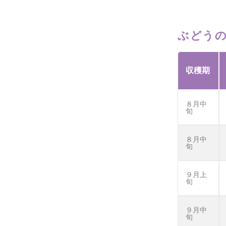
ぶどう
収穫期
８月中
旬
８月中
旬
９月上
旬
９月中
旬