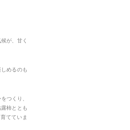
気候が、甘く
楽しめるのも
インをつくり、
枯露柿ととも
に育てていま