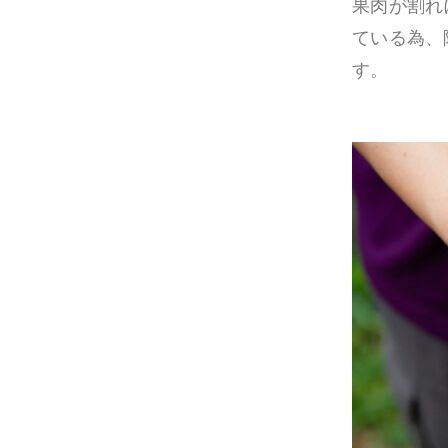
果肉が割れ
ている為、
す。